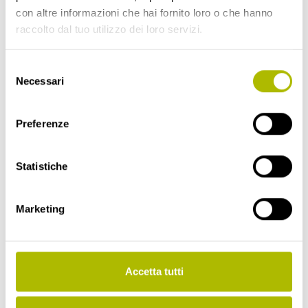
con altre informazioni che hai fornito loro o che hanno
raccolto dal tuo utilizzo dei loro servizi.
Selezione
Necessari
del
consenso
Preferenze
Statistiche
Marketing
TOSSE, CONOSCIAMOLA
MEGLIO
Accetta tutti
Leggi di più