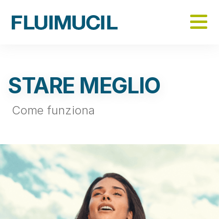
Skip
to
main
Stare meglio
content
STARE MEGLIO
Come funziona