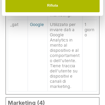
dispositivi e
Rifiuta
canali di
marketing.
_gat
Google
Utilizzato per
1
inviare dati a
giorn
Google
o
Analytics in
merito al
dispositivo e al
comportament
o dell'utente.
Tiene traccia
dell'utente su
dispositivi e
canali di
marketing.
Marketing (4)