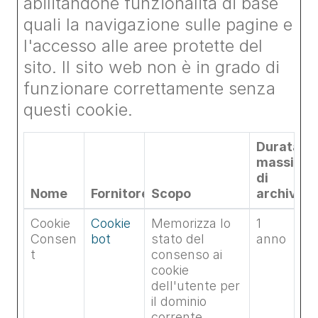
abilitandone funzionalità di base
quali la navigazione sulle pagine e
l'accesso alle aree protette del
sito. Il sito web non è in grado di
funzionare correttamente senza
questi cookie.
Durata
massima
di
Nome
Fornitore
Scopo
archiviaz
Cookie
Cookie
Memorizza lo
1
Consen
bot
stato del
anno
t
consenso ai
cookie
dell'utente per
il dominio
corrente