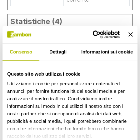
Statistiche (4)
I cookie statistici aiutano i
proprietari del sito web a capire
come i visitatori interagiscono con
Consenso
Dettagli
Informazioni sui cookie
i siti raccogliendo e trasmettendo
informazioni in forma anonima.
Questo sito web utilizza i cookie
Utilizziamo i cookie per personalizzare contenuti ed
Durata
annunci, per fornire funzionalità dei social media e per
massima
analizzare il nostro traffico. Condividiamo inoltre
di
informazioni sul modo in cui utilizzi il nostro sito con i
Nome
Fornitore
Scopo
archiviaz
nostri partner che si occupano di analisi dei dati web,
pubblicità e social media, i quali potrebbero combinarle
_ga
Google
Utilizzato per
2
[x2]
inviare dati a
anni
con altre informazioni che hai fornito loro o che hanno
Google
raccolto dal tuo utilizzo dei loro servizi.