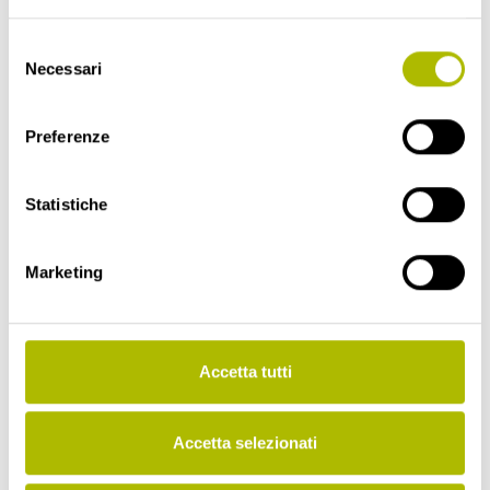
Analytics in
merito al
Selezione
dispositivo e al
Necessari
del
comportament
consenso
o dell'utente.
Tiene traccia
Preferenze
dell'utente su
dispositivi e
canali di
Statistiche
marketing.
_ga_#
Google
Utilizzato per
2
Marketing
inviare dati a
anni
Google
Analytics in
merito al
Accetta tutti
dispositivo e al
comportament
o dell'utente.
Accetta selezionati
Tiene traccia
dell'utente su