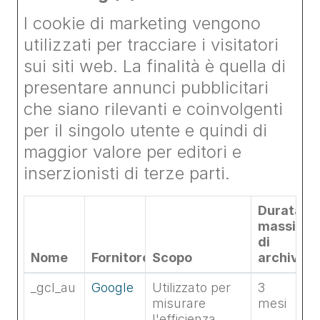
I cookie di marketing vengono
utilizzati per tracciare i visitatori
sui siti web. La finalità è quella di
presentare annunci pubblicitari
che siano rilevanti e coinvolgenti
per il singolo utente e quindi di
maggior valore per editori e
inserzionisti di terze parti.
Durata
massima
di
Nome
Fornitore
Scopo
archiviaz
_gcl_au
Google
Utilizzato per
3
misurare
mesi
l'efficienza